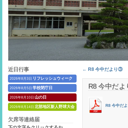
Post navigat
近日行事
←
R8 今中だより③
リフレッシュウィーク
2026年8月3日
R8 今中だ
学校閉庁日
2026年8月5日
山の日
2026年8月10日
R8 今中だ
北部地区新人野球大会
2026年8月14日
欠席等連絡届
下の文字をクリックするか