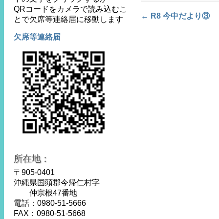
QRコードをカメラで読み込むこ
Post navigat
←
R8 今中だより③
とで欠席等連絡届に移動します
欠席等連絡届
所在地：
〒905-0401
沖縄県国頭郡今帰仁村字
仲宗根47番地
電話：0980-51-5666
FAX：0980-51-5668