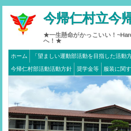
今帰仁村立今
★一生懸命がかっこいい！~Hard 
へ！★
Main menu
SKIP TO CONTENT
ホーム
「望ましい運動部活動を目指した活動
今帰仁村部活動活動方針
奨学金等
服装に関