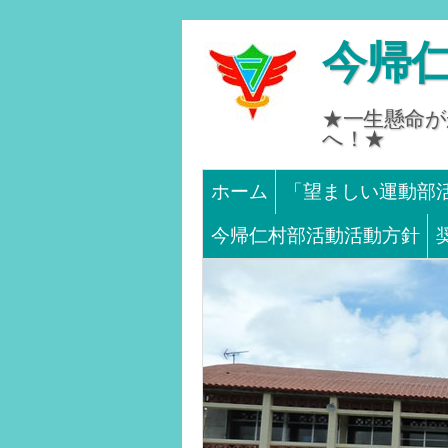
今帰
★一生懸命がか
へ！★
Main menu
SKIP TO CONTENT
ホーム
「望ましい運動部
今帰仁村部活動活動方針