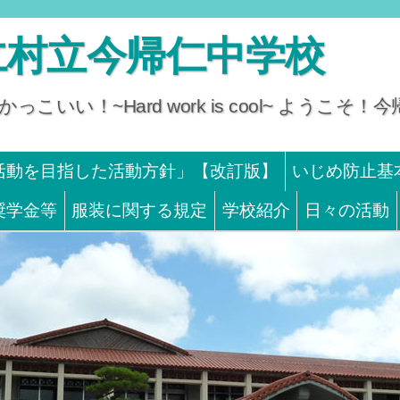
仁村立今帰仁中学校
っこいい！~Hard work is cool~ ようこ
活動を目指した活動方針」【改訂版】
いじめ防止基
奨学金等
服装に関する規定
学校紹介
日々の活動