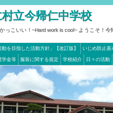
仁村立今帰仁中学校
っこいい！~Hard work is cool~ ようこ
活動を目指した活動方針」【改訂版】
いじめ防止基
奨学金等
服装に関する規定
学校紹介
日々の活動