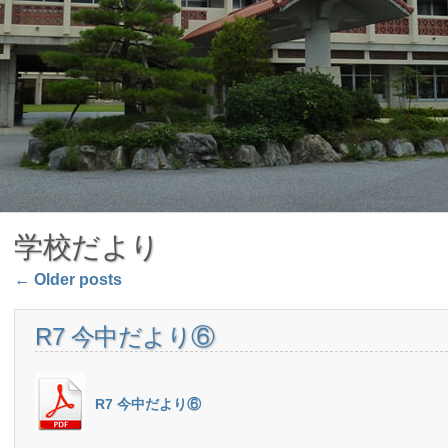
学校だより
Post navigation
←
Older posts
R7 今中だより⑥
R7 今中だより⑥