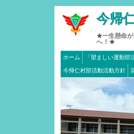
今帰
★一生懸命がか
へ！★
Main menu
SKIP TO CONTENT
ホーム
「望ましい運動部
今帰仁村部活動活動方針