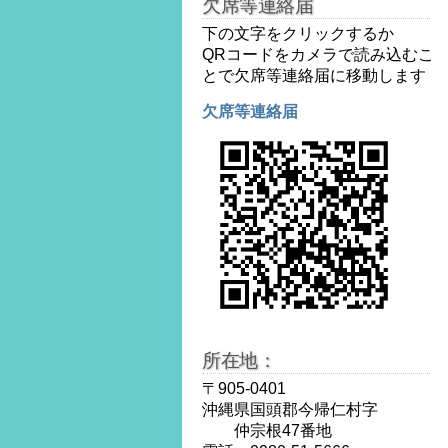
欠席等連絡届
下の文字をクリックするか
QRコードをカメラで読み込むこ
とで欠席等連絡届に移動します
欠席等連絡届
所在地：
〒905-0401
沖縄県国頭郡今帰仁村字
仲宗根47番地